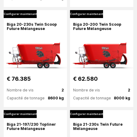
Configurer maintenant
Configurer maintenant
Plus d'information
Plus d'information
Biga 20-230s Twin Scoop
Biga 20-200 Twin Scoop
Future Mélangeuse
Future Mélangeuse
Configurer maintenant
Configurer maintenant
€ 76.385
€ 62.580
Nombre de vis
2
Nombre de vis
2
Capacité de tonnage
8600 kg
Capacité de tonnage
8000 kg
Configurer maintenant
Configurer maintenant
Plus d'information
Plus d'information
Biga 21-197/230 Topliner
Biga 21-230s Twin Future
Future Mélangeuse
Mélangeuse
Configurer maintenant
Configurer maintenant