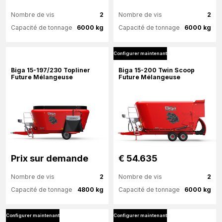
Nombre de vis
2
Nombre de vis
2
Capacité de tonnage
6000 kg
Capacité de tonnage
6000 kg
Configurer maintenant
Plus d'information
Plus d'information
Biga 15-197/230 Topliner
Biga 15-200 Twin Scoop
Future Mélangeuse
Future Mélangeuse
Configurer maintenant
Configurer maintenant
Prix ​​sur demande
€ 54.635
Nombre de vis
2
Nombre de vis
2
Capacité de tonnage
4800 kg
Capacité de tonnage
6000 kg
Configurer maintenant
Configurer maintenant
Plus d'information
Plus d'information