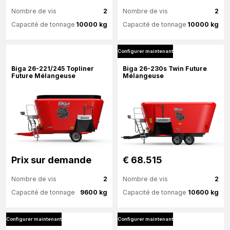
Nombre de vis
2
Nombre de vis
2
Capacité de tonnage
10000 kg
Capacité de tonnage
10000 kg
Configurer maintenant
Plus d'information
Plus d'information
Biga 26-221/245 Topliner
Biga 26-230s Twin Future
Future Mélangeuse
Mélangeuse
Configurer maintenant
Configurer maintenant
Prix ​​sur demande
€ 68.515
Nombre de vis
2
Nombre de vis
2
Capacité de tonnage
9600 kg
Capacité de tonnage
10600 kg
Configurer maintenant
Configurer maintenant
Plus d'information
Plus d'information