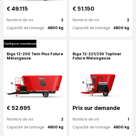
€ 49.115
€ 51.150
Nombre de vis
2
Nombre de vis
2
Capacité de tonnage
4800 kg
Capacité de tonnage
4800 kg
Configurer maintenant
Plus d'information
Plus d'information
Biga 12-200 Twin Plus Future
Biga 12-221/230 Topliner
Mélangeuse
Future Mélangeuse
Configurer maintenant
Configurer maintenant
€ 52.695
Prix ​​sur demande
Nombre de vis
2
Nombre de vis
1
Capacité de tonnage
4800 kg
Capacité de tonnage
4800 kg