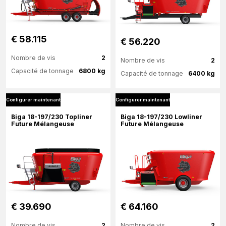
€ 58.115
€ 56.220
Nombre de vis
2
Nombre de vis
2
Capacité de tonnage
6800 kg
Capacité de tonnage
6400 kg
Configurer maintenant
Configurer maintenant
Plus d'information
Plus d'information
Biga 18-197/230 Topliner
Biga 18-197/230 Lowliner
Future Mélangeuse
Future Mélangeuse
Configurer maintenant
Configurer maintenant
€ 39.690
€ 64.160
Nombre de vis
2
Nombre de vis
2