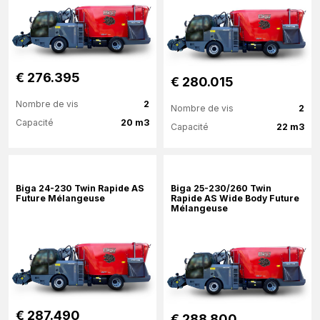
€ 276.395
€ 280.015
Nombre de vis
2
Nombre de vis
2
Capacité
20 m3
Capacité
22 m3
Plus d'information
Plus d'information
Biga 24-230 Twin Rapide AS
Biga 25-230/260 Twin
Future Mélangeuse
Rapide AS Wide Body Future
Mélangeuse
€ 287.490
€ 288.800