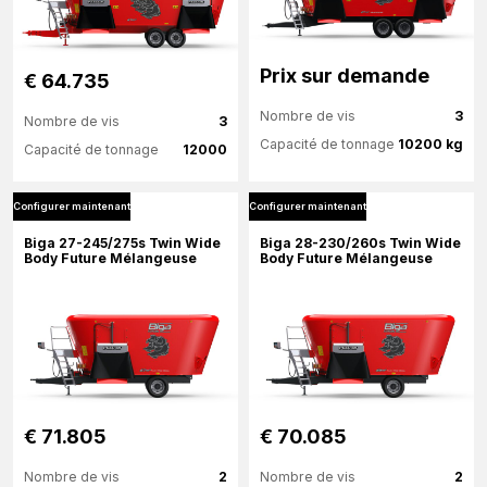
Prix ​​sur demande
€ 64.735
Nombre de vis
3
Nombre de vis
3
Capacité de tonnage
10200 kg
Capacité de tonnage
12000
Configurer maintenant
Configurer maintenant
Plus d'information
Plus d'information
Biga 27-245/275s Twin Wide
Biga 28-230/260s Twin Wide
Body Future Mélangeuse
Body Future Mélangeuse
Configurer maintenant
Configurer maintenant
€ 71.805
€ 70.085
Nombre de vis
2
Nombre de vis
2