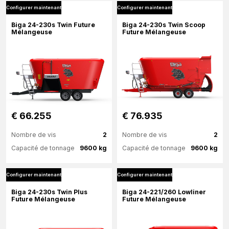
Configurer maintenant
Configurer maintenant
Plus d'information
Plus d'information
Biga 24-230s Twin Future
Biga 24-230s Twin Scoop
Mélangeuse
Future Mélangeuse
Configurer maintenant
€ 66.255
€ 76.935
Nombre de vis
2
Nombre de vis
2
Capacité de tonnage
9600 kg
Capacité de tonnage
9600 kg
Configurer maintenant
Configurer maintenant
Plus d'information
Plus d'information
Biga 24-230s Twin Plus
Biga 24-221/260 Lowliner
Future Mélangeuse
Future Mélangeuse
Configurer maintenant
Configurer maintenant