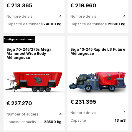
€ 213.365
€ 219.960
Nombre de vis
4
Nombre de vis
4
Capacité de tonnage
24000 kg
Capacité de tonnage
25600 kg
Configurer maintenant
Plus d'information
Plus d'information
Biga 70-245/275s Mega
Biga 13-245 Rapide LS Future
Mammoet Wide Body
Mélangeuse
Mélangeuse
Configurer maintenant
Configurer maintenant
€ 231.395
€ 227.270
Nombre de vis
1
Number of augers
4
Capacité
13 m3
Loading capacity
28500 kg