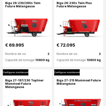
Biga 26-230/260s Twin
Biga 26-230s Twin Plus
Future Mélangeuse
Future Mélangeuse
Configurer maintenant
€ 69.995
€ 72.095
Nombre de vis
2
Nombre de vis
2
Capacité de tonnage
10600 kg
Capacité de tonnage
10600 kg
Configurer maintenant
Configurer maintenant
Plus d'information
Plus d'information
Biga 27-197/230 Topliner
Biga 27-215 Mammoet Future
Mammoet Future
Mélangeuse
Mélangeuse
Configurer maintenant
Configurer maintenant