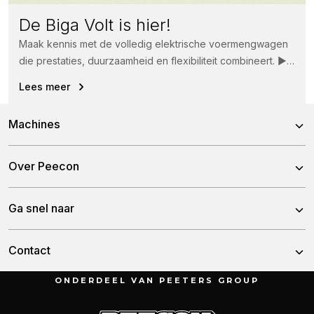
De Biga Volt is hier!
Maak kennis met de volledig elektrische voermengwagen
die prestaties, duurzaamheid en flexibiliteit combineert. ▶
Vijzels aangedreven door een elektrische Bosch-motor...
Lees meer
Machines
Voermengwagens
Over Peecon
Stationaire Mixers
Over ons
Ga snel naar
Bemestertanken
Ons team
Gronddumpers
Nieuws
Contact
Historie
Containertanken
Dealers
ONDERDEEL VAN PEETERS GROUP
Munnikenheiweg 47
Service en downloads
4879 NE Etten-Leur