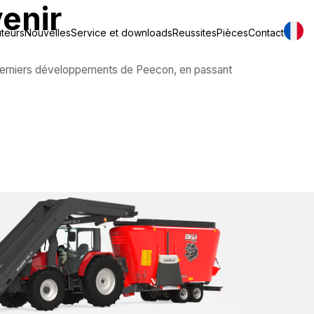
venir
uteurs
Nouvelles
Service et downloads
Reussites
Pièces
Contact
 derniers développements de Peecon, en passant