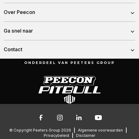
Voermengwagens
Over Peecon
Stationaire Mixers
Over ons
Ga snel naar
Bemestertanken
Ons team
Gronddumpers
Nieuws
Contact
Historie
Containertanken
Dealers
ONDERDEEL VAN PEETERS GROUP
Munnikenheiweg 47
Service en downloads
4879 NE Etten-Leur
Werken bij Peecon
Nederland
Troubleshooting
Contact
076 – 504 6666
Onderdelen
info@peetersgroup.com
© Copyright Peeters Group 2026
Algemene voorwaarden
Privacybeleid
Disclaimer