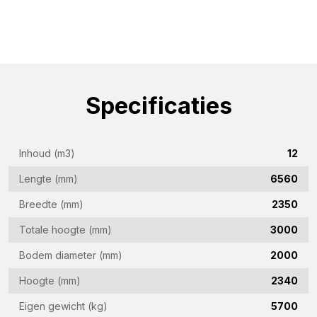
(Vereist)
Bedrijfsnaam
(Vereist)
E-
Specificaties
mailadres
(Vereist)
Telefoon
(Vereist)
Inhoud (m3)
12
Land
Lengte (mm)
6560
(Vereist)
Breedte (mm)
2350
Woonplaats
Totale hoogte (mm)
3000
(Vereist)
Bodem diameter (mm)
2000
Vraag
Hoogte (mm)
2340
(Vereist)
Eigen gewicht (kg)
5700