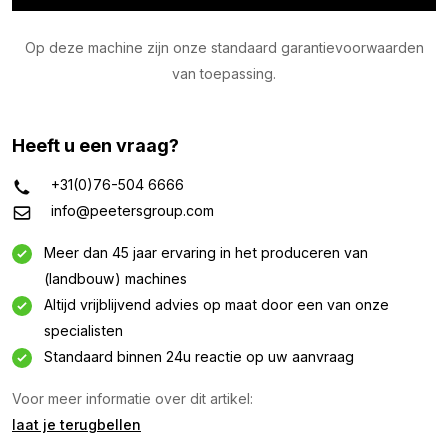
Op deze machine zijn onze standaard garantievoorwaarden
van toepassing.
Heeft u een vraag?
+31(0)76-504 6666
info@peetersgroup.com
Meer dan 45 jaar ervaring in het produceren van
(landbouw) machines
Altijd vrijblijvend advies op maat door een van onze
Informatie aanvragen
specialisten
Standaard binnen 24u reactie op uw aanvraag
Geïnteresseerd in deze machine? Neem contact op
via dit formulier.
Voor meer informatie over dit artikel:
laat je terugbellen
Naam