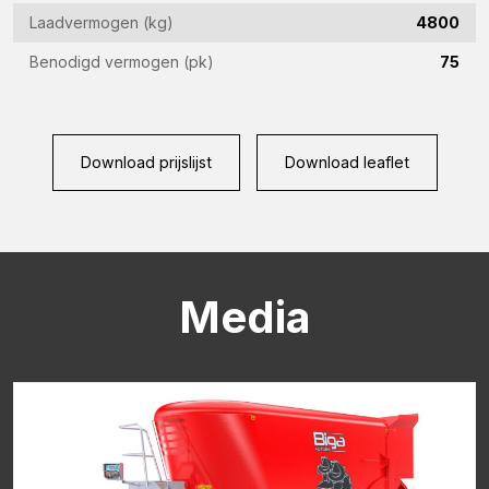
Laadvermogen (kg)
4800
CAPTCHA
Benodigd vermogen (pk)
75
Download prijslijst
Download leaflet
Media