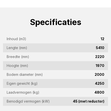
Bedrijfsnaam
(Vereist)
E-
Specificaties
mailadres
(Vereist)
Telefoon
Inhoud (m3)
12
(Vereist)
Lengte (mm)
5410
Land
Breedte (mm)
2220
(Vereist)
Hoogte (mm)
1970
Woonplaats
(Vereist)
Bodem diameter (mm)
2000
Vraag
Eigen gewicht (kg)
4250
(Vereist)
Laadvermogen (kg)
4800
Benodigd vermogen (kW)
45 (met reductor)