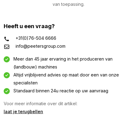
van toepassing.
Heeft u een vraag?
+31(0)76-504 6666
info@peetersgroup.com
Meer dan 45 jaar ervaring in het produceren van
(landbouw) machines
Altijd vrijblijvend advies op maat door een van onze
specialisten
Informatie aanvragen
Standaard binnen 24u reactie op uw aanvraag
Geïnteresseerd in deze machine? Neem contact op
Voor meer informatie over dit artikel:
via dit formulier.
laat je terugbellen
Naam
(Vereist)