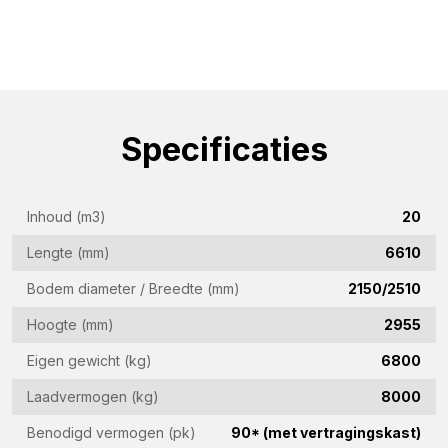
Specificaties
Inhoud (m3)
20
Lengte (mm)
6610
Bodem diameter / Breedte (mm)
2150/2510
Hoogte (mm)
2955
Eigen gewicht (kg)
6800
Informatie aanvragen
Laadvermogen (kg)
8000
Geïnteresseerd in deze machine? Neem contact op
Benodigd vermogen (pk)
90* (met vertragingskast)