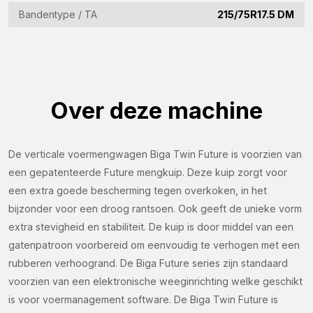
via dit formulier.
Bandentype / TA
215/75R17.5 DM
Naam
(Vereist)
Bedrijfsnaam
(Vereist)
Over deze machine
E-
mailadres
De verticale voermengwagen Biga Twin Future is voorzien van
(Vereist)
Telefoon
een gepatenteerde Future mengkuip. Deze kuip zorgt voor
een extra goede bescherming tegen overkoken, in het
(Vereist)
bijzonder voor een droog rantsoen. Ook geeft de unieke vorm
Land
extra stevigheid en stabiliteit. De kuip is door middel van een
(Vereist)
gatenpatroon voorbereid om eenvoudig te verhogen met een
Woonplaats
rubberen verhoogrand. De Biga Future series zijn standaard
voorzien van een elektronische weeginrichting welke geschikt
(Vereist)
is voor voermanagement software. De Biga Twin Future is
Vraag