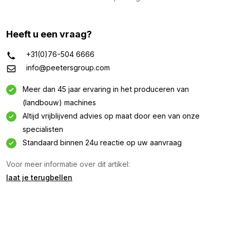
Heeft u een vraag?
+31(0)76-504 6666
info@peetersgroup.com
Meer dan 45 jaar ervaring in het produceren van
(landbouw) machines
Informatie aanvragen
Altijd vrijblijvend advies op maat door een van onze
specialisten
Geïnteresseerd in deze machine? Neem contact op
Standaard binnen 24u reactie op uw aanvraag
via dit formulier.
Voor meer informatie over dit artikel:
Naam
laat je terugbellen
(Vereist)
Bedrijfsnaam
(Vereist)