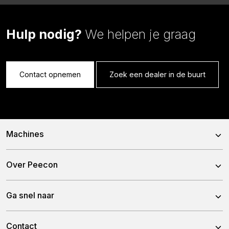
Hulp nodig?
We helpen je graag
Contact opnemen
Zoek een dealer in de buurt
Machines
Voermengwagens
Over Peecon
Stationaire Mixers
Over ons
Ga snel naar
Bemestertanken
Ons team
Gronddumpers
Nieuws
Contact
Historie