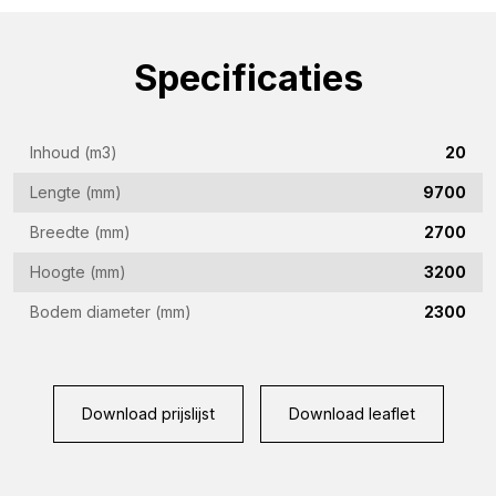
E-
mailadres
Specificaties
(Vereist)
Telefoon
(Vereist)
Inhoud (m3)
20
Land
(Vereist)
Lengte (mm)
9700
Woonplaats
Breedte (mm)
2700
(Vereist)
Hoogte (mm)
3200
Vraag
Bodem diameter (mm)
2300
(Vereist)
Download prijslijst
Download leaflet
CAPTCHA