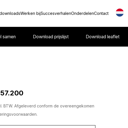
 downloads
Werken bij
Succesverhalen
Onderdelen
Contact
el samen
Download prijslijst
Download leaflet
 57.200
cl. BTW. Afgeleverd conform de overeengekomen
eringsvoorwaarden.