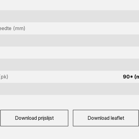
eedte (mm)
nformatie aanvragen
(pk)
90* (m
ïnteresseerd in deze machine? Neem contact op via dit formulie
aam
ereist)
edrijfsnaam
Download prijslijst
Download leaflet
ereist)