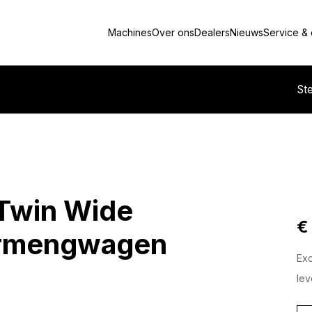
Machines
Over ons
Dealers
Nieuws
Service &
St
 Twin Wide
€
ermengwagen
Ex
lev