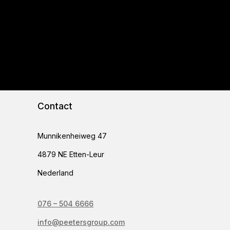
Contact
Munnikenheiweg 47
4879 NE Etten-Leur
Nederland
076 – 504 6666
info@peetersgroup.com