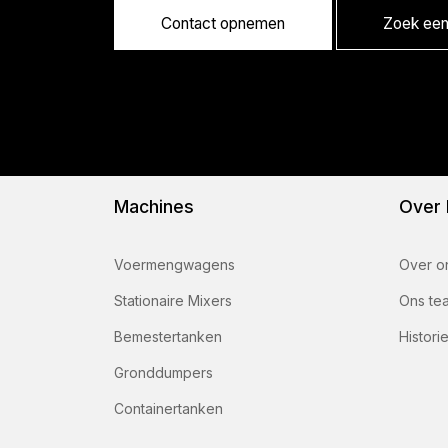
Contact opnemen
Zoek een 
Machines
Over
Voermengwagens
Over o
Stationaire Mixers
Ons te
Bemestertanken
Histori
Gronddumpers
Containertanken