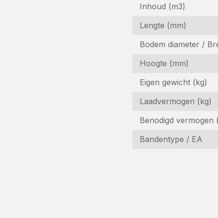
Inhoud (m3)
Lengte (mm)
Bodem diameter / Br
Hoogte (mm)
Eigen gewicht (kg)
Laadvermogen (kg)
I
Benodigd vermogen 
Ge
Bandentype / EA
N
(V
B
(V
E-