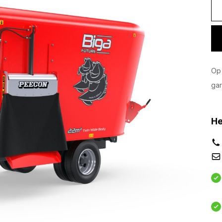
Op 
gar
He