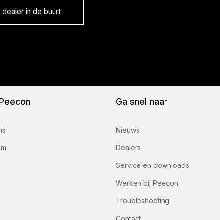
dealer in de buurt
 Peecon
Ga snel naar
ns
Nieuws
am
Dealers
e
Service en downloads
Werken bij Peecon
Troubleshooting
Contact