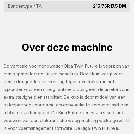
via dit formulier.
Bandentype / TA
215/75R17.5 DM
Naam
(Vereist)
Bedrijfsnaam
(Vereist)
Over deze machine
E-
mailadres
De verticale voermengwagen Biga Twin Future is voorzien van
(Vereist)
Telefoon
een gepatenteerde Future mengkuip. Deze kuip zorgt voor
een extra goede bescherming tegen overkoken, in het
(Vereist)
bijzonder voor een droog rantsoen. Ook geeft de unieke vorm
Land
extra stevigheid en stabiliteit. De kuip is door middel van een
(Vereist)
gatenpatroon voorbereid om eenvoudig te verhogen met een
Woonplaats
rubberen verhoogrand. De Biga Future series zijn standaard
voorzien van een elektronische weeginrichting welke geschikt
(Vereist)
is voor voermanagement software. De Biga Twin Future is
Vraag