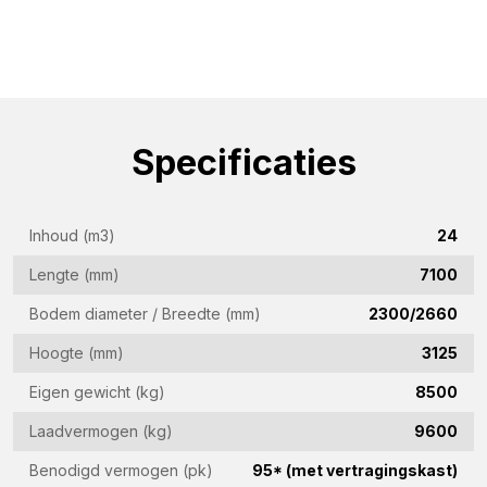
Specificaties
Inhoud (m3)
24
Lengte (mm)
7100
Bodem diameter / Breedte (mm)
2300/2660
Hoogte (mm)
3125
Eigen gewicht (kg)
8500
Informatie aanvragen
Laadvermogen (kg)
9600
Geïnteresseerd in deze machine? Neem contact op
Benodigd vermogen (pk)
95* (met vertragingskast)