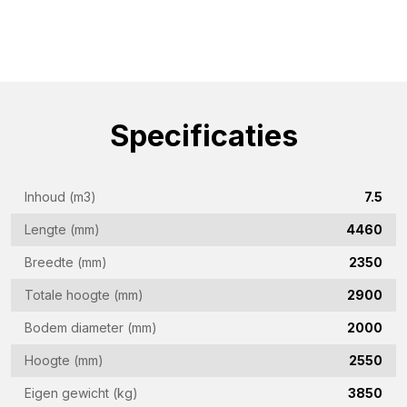
(Vereist)
Bedrijfsnaam
(Vereist)
E-
Specificaties
mailadres
(Vereist)
Telefoon
(Vereist)
Inhoud (m3)
7.5
Land
Lengte (mm)
4460
(Vereist)
Breedte (mm)
2350
Woonplaats
Totale hoogte (mm)
2900
(Vereist)
Bodem diameter (mm)
2000
Vraag
Hoogte (mm)
2550
(Vereist)
Eigen gewicht (kg)
3850