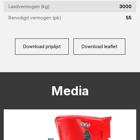
Laadvermogen (kg)
3000
CAPTCHA
Benodigd vermogen (pk)
55
Download prijslijst
Download leaflet
Media