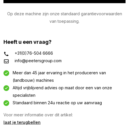
Op deze machine zijn onze standaard garantievoorwaarden
van toepassing.
Heeft u een vraag?
+31(0)76-504 6666
info@peetersgroup.com
Meer dan 45 jaar ervaring in het produceren van
(landbouw) machines
Altijd vrijblijvend advies op maat door een van onze
Informatie aanvragen
specialisten
Standaard binnen 24u reactie op uw aanvraag
Geïnteresseerd in deze machine? Neem contact op
via dit formulier.
Voor meer informatie over dit artikel:
laat je terugbellen
Naam