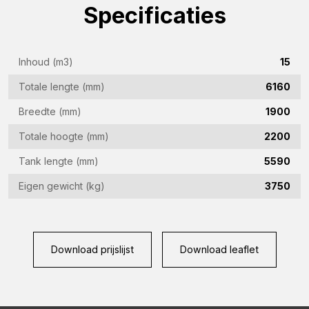
E-
Specificaties
mailadres
(Vereist)
Telefoon
Inhoud (m3)
15
(Vereist)
Totale lengte (mm)
6160
Land
(Vereist)
Breedte (mm)
1900
Woonplaats
Totale hoogte (mm)
2200
(Vereist)
Tank lengte (mm)
5590
Vraag
Eigen gewicht (kg)
3750
(Vereist)
Download prijslijst
Download leaflet
CAPTCHA