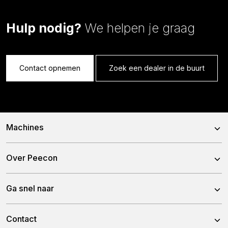
Hulp nodig?
We helpen je graag
Contact opnemen
Zoek een dealer in de buurt
Machines
Voermengwagens
Over Peecon
Stationaire Mixers
Over ons
Ga snel naar
Bemestertanken
Ons team
Gronddumpers
Nieuws
Contact
Historie
Containertanken