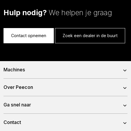
Hulp nodig?
We helpen je graag
Contact opnemen
Zoek een dealer in de buurt
Machines
Voermengwagens
Over Peecon
Stationaire Mixers
Over ons
Ga snel naar
Bemestertanken
Ons team
Gronddumpers
Nieuws
Contact
Historie
Containertanken
Dealers