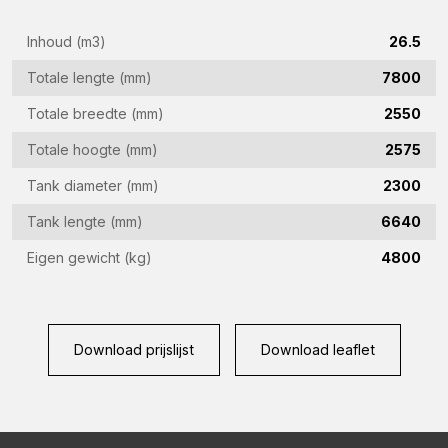
mailadres
Inhoud (m3)
26.5
(Vereist)
Telefoon
Totale lengte (mm)
7800
(Vereist)
Totale breedte (mm)
2550
Land
Totale hoogte (mm)
2575
(Vereist)
Tank diameter (mm)
2300
Woonplaats
(Vereist)
Tank lengte (mm)
6640
Vraag
Eigen gewicht (kg)
4800
(Vereist)
Download prijslijst
Download leaflet
CAPTCHA