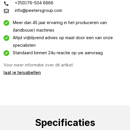
+31(0)76-504 6666
info@peetersgroup.com
Meer dan 45 jaar ervaring in het produceren van
(landbouw) machines
Altijd vrijblijvend advies op maat door een van onze
specialisten
Standaard binnen 24u reactie op uw aanvraag
Informatie aanvragen
Voor meer informatie over dit artikel:
Geïnteresseerd in deze machine? Neem contact op
laat je terugbellen
via dit formulier.
Naam
(Vereist)
Bedrijfsnaam
(Vereist)
Specificaties
E-