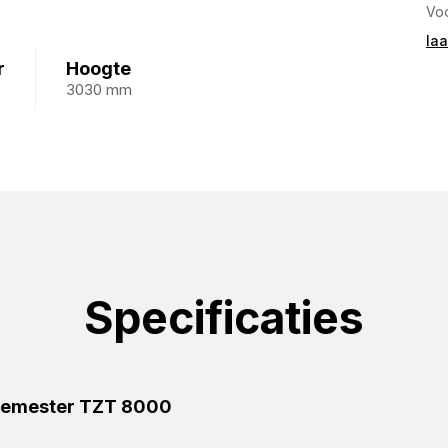
Voo
laa
r
Hoogte
3030 mm
Specificaties
ebemester TZT 8000