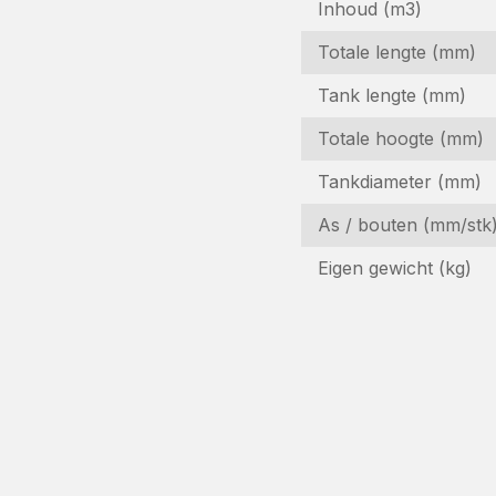
Inhoud (m3)
Totale lengte (mm)
Tank lengte (mm)
Totale hoogte (mm)
Tankdiameter (mm)
I
As / bouten (mm/stk
Ge
Eigen gewicht (kg)
N
(V
B
(V
E-
m