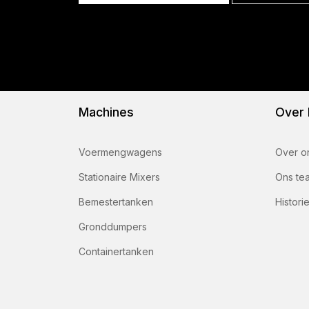
Machines
Over
Voermengwagens
Over o
Stationaire Mixers
Ons te
Bemestertanken
Histori
Gronddumpers
Containertanken