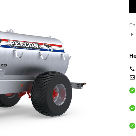
Op 
gar
He