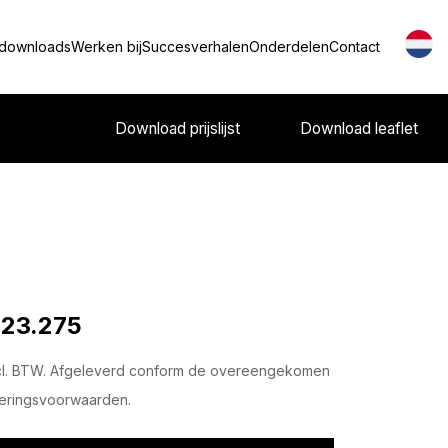
 downloads
Werken bij
Succesverhalen
Onderdelen
Contact
Download prijslijst
Download leaflet
 23.275
cl. BTW. Afgeleverd conform de overeengekomen
eringsvoorwaarden.