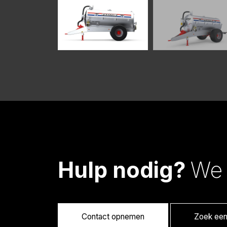
Hulp nodig?
We 
Contact opnemen
Zoek een 