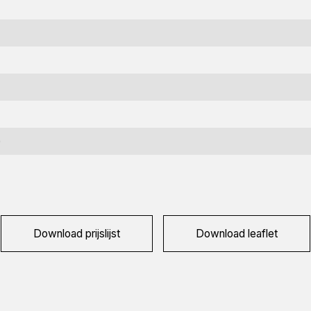
nformatie aanvragen
)
ïnteresseerd in deze machine? Neem contact op via dit formulie
aam
ereist)
Download prijslijst
Download leaflet
edrijfsnaam
ereist)
ailadres