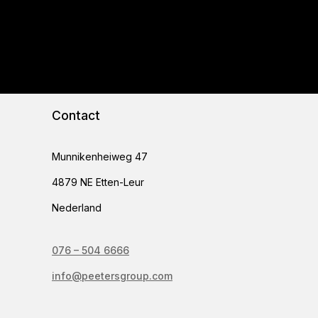
Contact
Munnikenheiweg 47
4879 NE Etten-Leur
Nederland
076 – 504 6666
info@peetersgroup.com