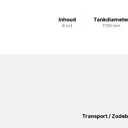
Inhoud
Tankdiamete
8 m3
1700 mm
Transport / Zod