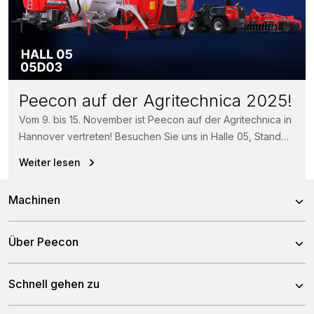
Peecon auf der Agritechnica 2025!
Vom 9. bis 15. November ist Peecon auf der Agritechnica in
Hannover vertreten! Besuchen Sie uns in Halle 05, Stand
05D03 und...
Weiter lesen
Machinen
Mischwagen
Über Peecon
Selbstfahrende Mischwagen
Über uns
Schnell gehen zu
Stationäre Mischwagen
Unser team
Fässer