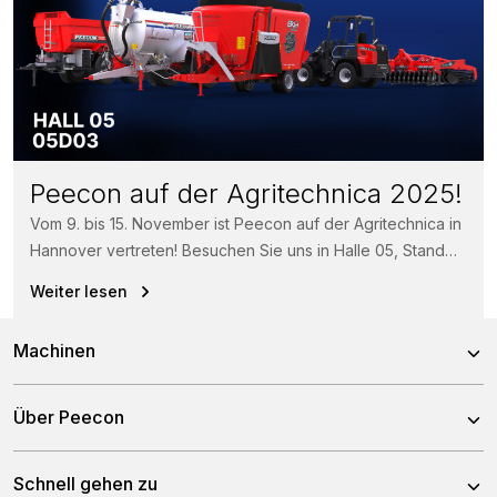
Peecon auf der Agritechnica 2025!
Vom 9. bis 15. November ist Peecon auf der Agritechnica in
Hannover vertreten! Besuchen Sie uns in Halle 05, Stand
05D03 und...
Weiter lesen
Machinen
Mischwagen
Über Peecon
Selbstfahrende Mischwagen
Über uns
Schnell gehen zu
Stationäre Mischwagen