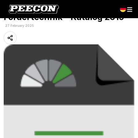
Englisch: Peecon – Gülle &
Fördertechnik – Katalog 2019
27 February 2025