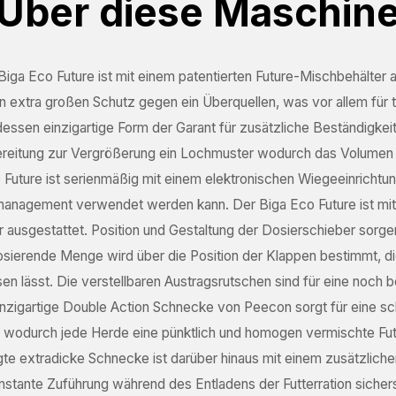
Über diese Maschin
nformationsanfrage
iga Eco Future ist mit einem patentierten Future-Mischbehälter a
n extra großen Schutz gegen ein Überquellen, was vor allem für 
teressiert an dieser Maschine? Kontaktieren Sie uns über dieses
 dessen einzigartige Form der Garant für zusätzliche Beständigkeit 
rmular.
bereitung zur Vergrößerung ein Lochmuster wodurch das Volumen
ame
 Future ist serienmäßig mit einem elektronischen Wiegeeinrichtun
equired)
rmanagement verwendet werden kann. Der Biga Eco Future ist mit
irmenname
r ausgestattet. Position und Gestaltung der Dosierschieber sorge
equired)
dosierende Menge wird über die Position der Klappen bestimmt, di
n lässt. Die verstellbaren Austragsrutschen sind für eine noch 
il-
 einzigartige Double Action Schnecke von Peecon sorgt für eine s
dresse
elefon
 wodurch jede Herde eine pünktlich und homogen vermischte Futte
equired)
gte extradicke Schnecke ist darüber hinaus mit einem zusätzlich
equired)
nstante Zuführung während des Entladens der Futterration sicherste
and