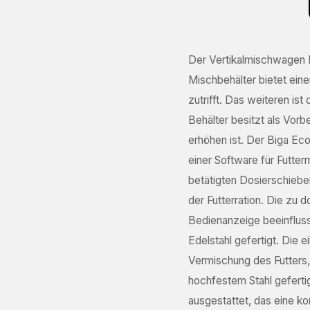
I
Der Vertikalmischwagen B
Mischbehälter bietet eine
In
zutrifft. Das weiteren ist
Fo
Behälter besitzt als Vor
N
erhöhen ist. Der Biga Eco
(R
einer Software für Futte
F
betätigten Dosierschiebe
(R
der Futterration. Die zu 
E-
Bedienanzeige beeinflusse
Ma
Edelstahl gefertigt. Die
A
T
Vermischung des Futters,
(R
hochfestem Stahl geferti
(R
ausgestattet, das eine ko
L