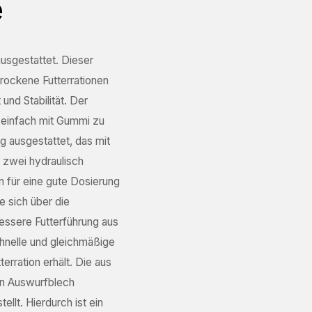
e
usgestattet. Dieser
trockene Futterrationen
und Stabilität. Der
 einfach mit Gummi zu
g ausgestattet, das mit
 zwei hydraulisch
n für eine gute Dosierung
e sich über die
bessere Futterführung aus
chnelle und gleichmäßige
rration erhält. Die aus
en Auswurfblech
llt. Hierdurch ist ein