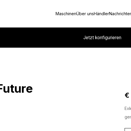
Maschinen
Über uns
Händler
Nachrichte
Jetzt konfigurieren
Future
€
Exk
gem