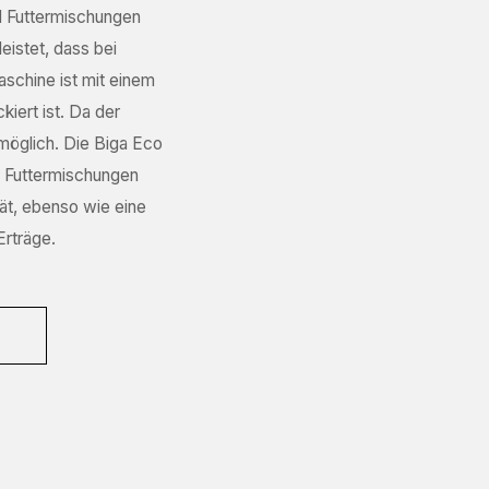
d Futtermischungen
istet, dass bei
schine ist mit einem
iert ist. Da der
möglich. Die Biga Eco
e Futtermischungen
ät, ebenso wie eine
Erträge.