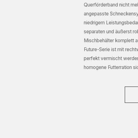
Querförderband nicht meh
(R
angepasste Schneckensyst
W
niedrigem Leistungsbedar
(R
separaten und äußerst rob
V
Mischbehälter komplett a
(R
Future-Serie ist mit rec
perfekt vermischt werden
homogene Futterration sic
C