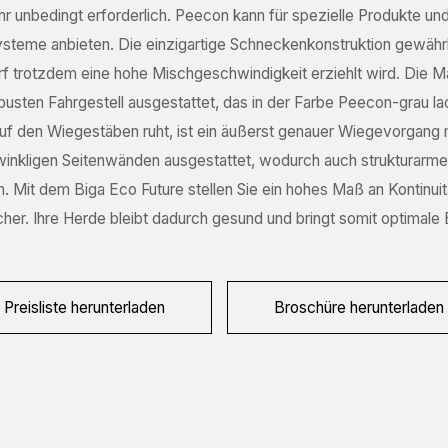
r unbedingt erforderlich. Peecon kann für spezielle Produkte un
equired)
eme anbieten. Die einzigartige Schneckenkonstruktion gewährle
oonplaats
f trotzdem eine hohe Mischgeschwindigkeit erziehlt wird. Die Ma
equired)
usten Fahrgestell ausgestattet, das in der Farbe Peecon-grau lack
raag
uf den Wiegestäben ruht, ist ein äußerst genauer Wiegevorgang 
equired)
htwinkligen Seitenwänden ausgestattet, wodurch auch strukturarm
. Mit dem Biga Eco Future stellen Sie ein hohes Maß an Kontinuit
her. Ihre Herde bleibt dadurch gesund und bringt somit optimale 
APTCHA
Preisliste herunterladen
Broschüre herunterladen