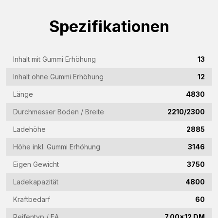
Name
Spezifikationen
(Required)
Firmenname
(Required)
Inhalt mit Gummi Erhöhung
13
E-
Inhalt ohne Gummi Erhöhung
12
Mail-
Länge
4830
Adresse
Telefon
(Required)
Durchmesser Boden / Breite
2210/2300
(Required)
Ladehöhe
2885
Land
Höhe inkl. Gummi Erhöhung
3146
(Required)
Eigen Gewicht
3750
Woonplaats
(Required)
Ladekapazität
4800
Vraag
Kraftbedarf
60
(Required)
Reifentyp / EA
7.00x12 DM