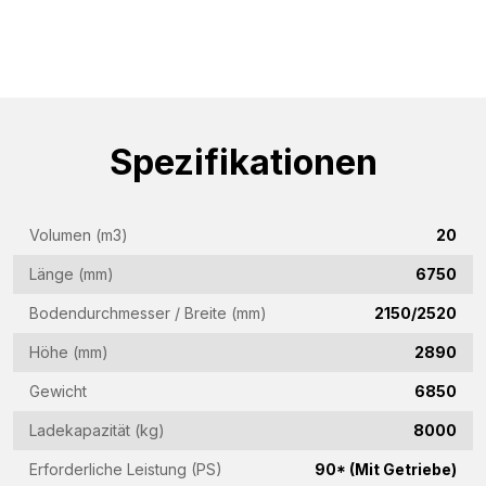
Name
(Required)
Firmenname
(Required)
Spezifikationen
E-
Mail-
Adresse
Volumen (m3)
20
Telefon
(Required)
(Required)
Länge (mm)
6750
Land
Bodendurchmesser / Breite (mm)
2150/2520
(Required)
Höhe (mm)
2890
Woonplaats
Gewicht
6850
(Required)
Ladekapazität (kg)
8000
Vraag
Erforderliche Leistung (PS)
90* (Mit Getriebe)
(Required)