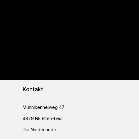
Kontakt
Munnikenheiweg 47
4879 NE Etten-Leur
Die Niederlande