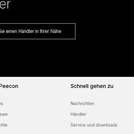
er
ie einen Händler in Ihrer Nähe
 Peecon
Schnell gehen zu
ns
Nachrichten
team
Händler
chte
Service und downloads