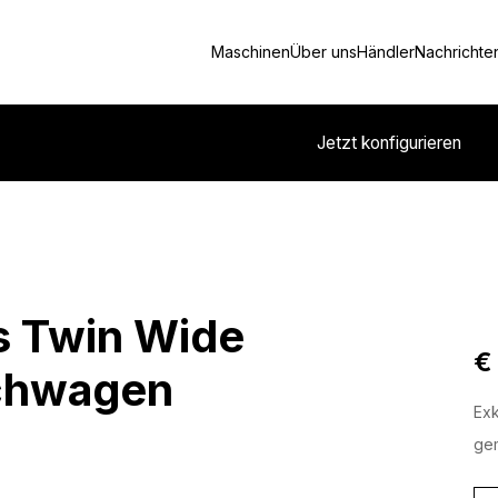
Maschinen
Über uns
Händler
Nachrichte
Jetzt konfigurieren
s Twin Wide
€
schwagen
Exk
gem