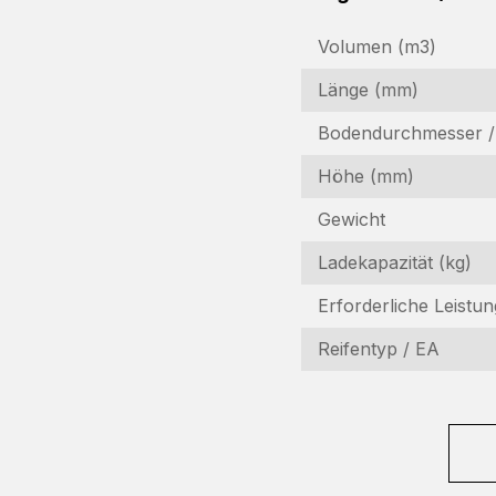
Volumen (m3)
Länge (mm)
Bodendurchmesser / 
Höhe (mm)
Gewicht
I
Ladekapazität (kg)
In
Erforderliche Leistun
Fo
Reifentyp / EA
N
(R
F
(R