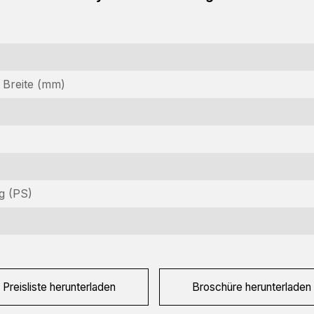
Breite (mm)
nformationsanfrage
teressiert an dieser Maschine? Kontaktieren Sie uns über dieses
g (PS)
rmular.
ame
equired)
irmenname
Preisliste herunterladen
Broschüre herunterladen
equired)