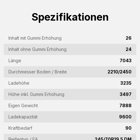
Name
Spezifikationen
(Required)
Firmenname
(Required)
Inhalt mit Gummi Erhöhung
26
E-
Inhalt ohne Gummi Erhöhung
24
Mail-
Länge
7043
Adresse
Telefon
(Required)
Durchmesser Boden / Breite
2210/2450
(Required)
Ladehöhe
3235
Land
Höhe inkl. Gummi Erhöhung
3497
(Required)
Eigen Gewicht
7888
Woonplaats
(Required)
Ladekapazität
9600
Vraag
Kraftbedarf
90
(Required)
Reifentyp / EA
245/70R19.5 DM