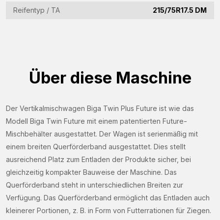
Reifentyp / TA
215/75R17.5 DM
Informationsanfrage
Interessiert an dieser Maschine? Kontaktieren Sie uns
über dieses Formular.
Über diese Maschine
Name
(Required)
Der Vertikalmischwagen Biga Twin Plus Future ist wie das
Firmenname
Modell Biga Twin Future mit einem patentierten Future-
(Required)
Mischbehälter ausgestattet. Der Wagen ist serienmäßig mit
E-
einem breiten Querförderband ausgestattet. Dies stellt
Mail-
ausreichend Platz zum Entladen der Produkte sicher, bei
Adresse
gleichzeitig kompakter Bauweise der Maschine. Das
Telefon
(Required)
Querförderband steht in unterschiedlichen Breiten zur
(Required)
Verfügung. Das Querförderband ermöglicht das Entladen auch
Land
kleinerer Portionen, z. B. in Form von Futterrationen für Ziegen.
(Required)