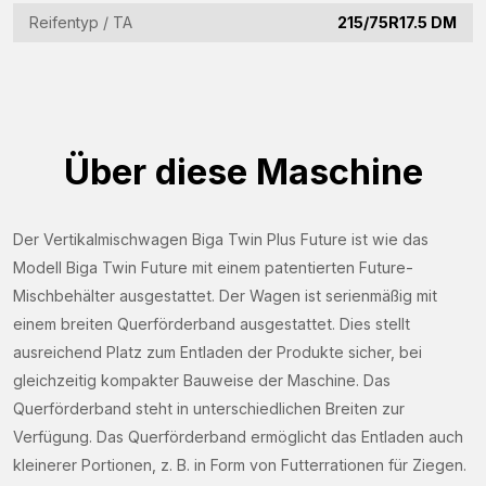
Reifentyp / TA
215/75R17.5 DM
Informationsanfrage
Interessiert an dieser Maschine? Kontaktieren Sie uns
über dieses Formular.
Über diese Maschine
Name
(Required)
Der Vertikalmischwagen Biga Twin Plus Future ist wie das
Firmenname
Modell Biga Twin Future mit einem patentierten Future-
(Required)
Mischbehälter ausgestattet. Der Wagen ist serienmäßig mit
E-
einem breiten Querförderband ausgestattet. Dies stellt
Mail-
ausreichend Platz zum Entladen der Produkte sicher, bei
Adresse
gleichzeitig kompakter Bauweise der Maschine. Das
Telefon
(Required)
Querförderband steht in unterschiedlichen Breiten zur
(Required)
Verfügung. Das Querförderband ermöglicht das Entladen auch
Land
kleinerer Portionen, z. B. in Form von Futterrationen für Ziegen.
(Required)