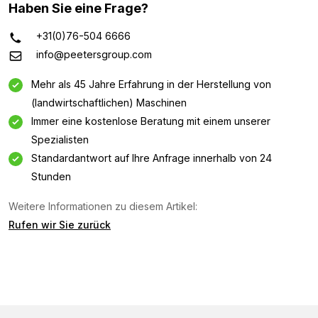
Haben Sie eine Frage?
+31(0)76-504 6666
info@peetersgroup.com
Mehr als 45 Jahre Erfahrung in der Herstellung von
(landwirtschaftlichen) Maschinen
Immer eine kostenlose Beratung mit einem unserer
Spezialisten
Standardantwort auf Ihre Anfrage innerhalb von 24
Stunden
Weitere Informationen zu diesem Artikel:
Informationsanfrage
Rufen wir Sie zurück
Interessiert an dieser Maschine? Kontaktieren Sie uns
über dieses Formular.
Name