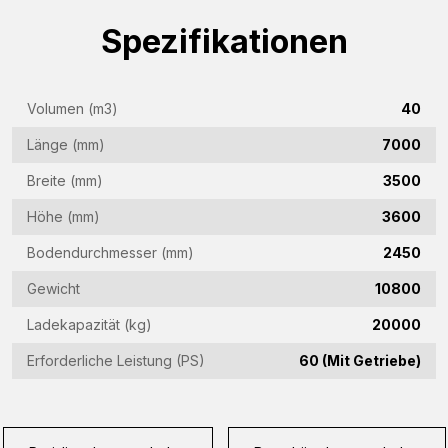
(Required)
Spezifikationen
Firmenname
(Required)
E-
Volumen (m3)
40
Mail-
Länge (mm)
7000
Adresse
Telefon
Breite (mm)
3500
(Required)
(Required)
Höhe (mm)
3600
Land
Bodendurchmesser (mm)
2450
(Required)
Gewicht
10800
Woonplaats
Ladekapazität (kg)
20000
(Required)
Erforderliche Leistung (PS)
60 (Mit Getriebe)
Vraag
(Required)