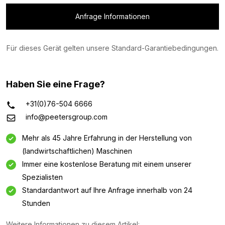
Anfrage Informationen
Für dieses Gerät gelten unsere Standard-Garantiebedingungen.
Haben Sie eine Frage?
+31(0)76-504 6666
info@peetersgroup.com
Mehr als 45 Jahre Erfahrung in der Herstellung von
(landwirtschaftlichen) Maschinen
Immer eine kostenlose Beratung mit einem unserer
Spezialisten
Standardantwort auf Ihre Anfrage innerhalb von 24
Informationsanfrage
Stunden
Interessiert an dieser Maschine? Kontaktieren Sie uns
Weitere Informationen zu diesem Artikel: