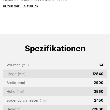
über dieses Formular.
Rufen wir Sie zurück
Name
(Required)
Firmenname
(Required)
E-
Spezifikationen
Mail-
Adresse
Telefon
(Required)
Volumen (m3)
64
(Required)
Länge (mm)
12840
Land
Breite (mm)
2900
(Required)
Höhe (mm)
3560
Woonplaats
(Required)
Bodendurchmesser (mm)
2450
Vraag
Gewicht
22800