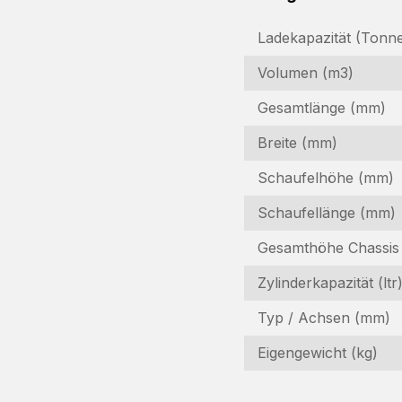
Ladekapazität (Tonn
Volumen (m3)
Gesamtlänge (mm)
Breite (mm)
Schaufelhöhe (mm)
Schaufellänge (mm)
I
Gesamthöhe Chassis
In
Zylinderkapazität (ltr
Fo
Typ / Achsen (mm)
N
Eigengewicht (kg)
(R
F