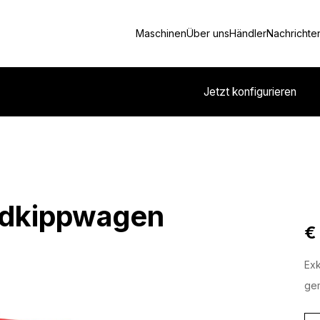
Maschinen
Über uns
Händler
Nachrichte
Jetzt konfigurieren
ndkippwagen
€
Exk
gem