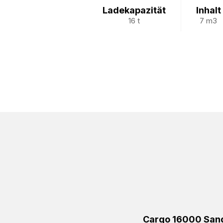
Ladekapazität
Inhalt
16 t
7 m3
Cargo 16000 San