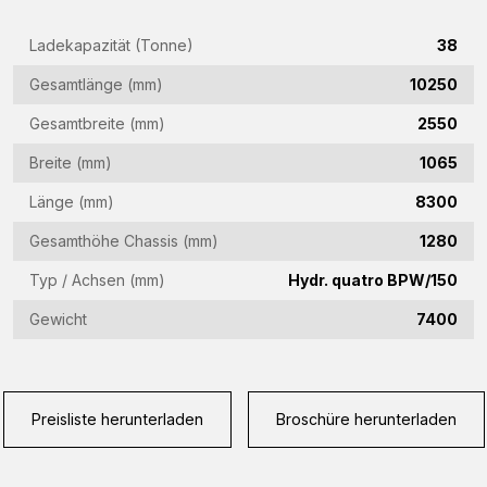
Firmenname
(Required)
Ladekapazität (Tonne)
38
E-
Gesamtlänge (mm)
10250
Mail-
Gesamtbreite (mm)
2550
Adresse
Telefon
Breite (mm)
1065
(Required)
(Required)
Länge (mm)
8300
Land
Gesamthöhe Chassis (mm)
1280
(Required)
Typ / Achsen (mm)
Hydr. quatro BPW/150
Woonplaats
Gewicht
7400
(Required)
Vraag
(Required)
Preisliste herunterladen
Broschüre herunterladen