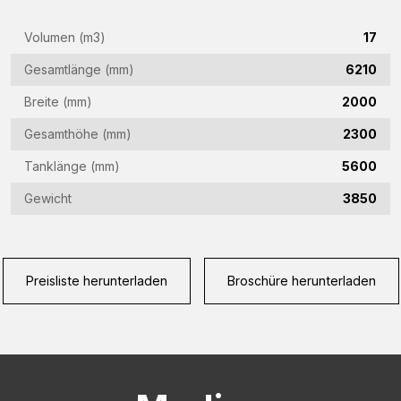
E-
Volumen (m3)
17
Mail-
Gesamtlänge (mm)
6210
Adresse
Telefon
Breite (mm)
2000
(Required)
(Required)
Gesamthöhe (mm)
2300
Land
Tanklänge (mm)
5600
(Required)
Gewicht
3850
Woonplaats
(Required)
Vraag
Preisliste herunterladen
Broschüre herunterladen
(Required)
CAPTCHA