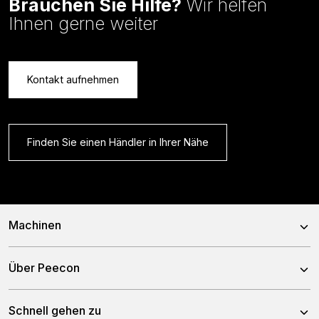
Brauchen Sie Hilfe?
Wir helfen
Ihnen gerne weiter
Kontakt aufnehmen
Finden Sie einen Händler in Ihrer Nähe
Machinen
Mischwagen
Über Peecon
Selbstfahrende Mischwagen
Über uns
Schnell gehen zu
Stationäre Mischwagen