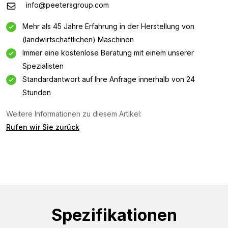
info@peetersgroup.com
Mehr als 45 Jahre Erfahrung in der Herstellung von
(landwirtschaftlichen) Maschinen
Immer eine kostenlose Beratung mit einem unserer
Spezialisten
Standardantwort auf Ihre Anfrage innerhalb von 24
Stunden
Weitere Informationen zu diesem Artikel:
Informationsanfrage
Rufen wir Sie zurück
Interessiert an dieser Maschine? Kontaktieren Sie uns
über dieses Formular.
Name
(Required)
Spezifikationen
Firmenname
(Required)