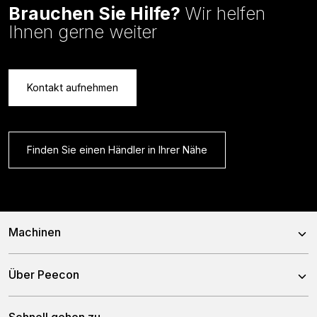
Brauchen Sie Hilfe?
Wir helfen
Ihnen gerne weiter
Kontakt aufnehmen
Finden Sie einen Händler in Ihrer Nähe
Machinen
Mischwagen
Über Peecon
Selbstfahrende Mischwagen
Über uns
Stationäre Mischwagen