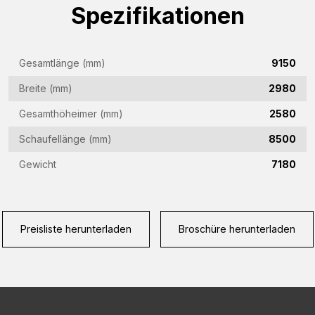
(Required)
Spezifikationen
E-
Mail-
Gesamtlänge (mm)
9150
Adresse
Telefon
(Required)
Breite (mm)
2980
(Required)
Gesamthöheimer (mm)
2580
Land
Schaufellänge (mm)
8500
(Required)
Gewicht
7180
Woonplaats
(Required)
Vraag
Preisliste herunterladen
Broschüre herunterladen
(Required)
CAPTCHA