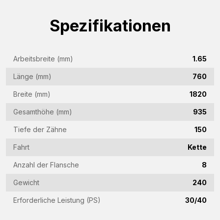
(Required)
Spezifikationen
Firmenname
(Required)
Arbeitsbreite (mm)
1.65
E-
Mail-
Länge (mm)
760
Adresse
Breite (mm)
1820
Telefon
(Required)
(Required)
Gesamthöhe (mm)
935
Land
Tiefe der Zähne
150
(Required)
Fahrt
Kette
Woonplaats
Anzahl der Flansche
8
(Required)
Gewicht
240
Vraag
Erforderliche Leistung (PS)
30/40
(Required)