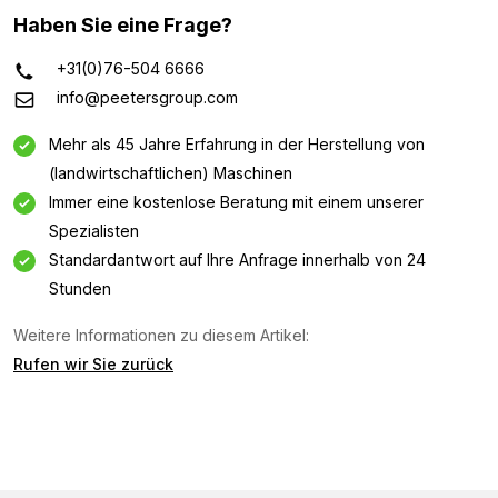
Haben Sie eine Frage?
+31(0)76-504 6666
info@peetersgroup.com
Mehr als 45 Jahre Erfahrung in der Herstellung von
(landwirtschaftlichen) Maschinen
Immer eine kostenlose Beratung mit einem unserer
Spezialisten
Standardantwort auf Ihre Anfrage innerhalb von 24
Stunden
Weitere Informationen zu diesem Artikel:
Rufen wir Sie zurück
Informationsanfrage
Interessiert an dieser Maschine? Kontaktieren Sie uns
über dieses Formular.
Name