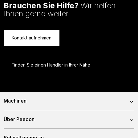
Brauchen Sie Hilfe?
Wir helfen
Ihnen gerne weiter
Kontakt aufnehmen
Finden Sie einen Händler in Ihrer Nähe
Machinen
Mischwagen
Über Peecon
Selbstfahrende Mischwagen
Über uns
Schnell gehen zu
Stationäre Mischwagen