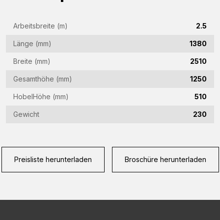
(Required)
E-
Arbeitsbreite (m)
2.5
Mail-
Länge (mm)
1380
Adresse
Telefon
(Required)
Breite (mm)
2510
(Required)
Gesamthöhe (mm)
1250
Land
HobelHöhe (mm)
510
(Required)
Gewicht
230
Woonplaats
(Required)
Vraag
Preisliste herunterladen
Broschüre herunterladen
(Required)
CAPTCHA