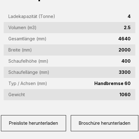
Firmenname
(Required)
Ladekapazität (Tonne)
4
E-
Volumen (m3)
2.5
Mail-
Gesamtlänge (mm)
4640
Adresse
Telefon
(Required)
Breite (mm)
2000
(Required)
Schaufelhöhe (mm)
400
Land
Schaufellänge (mm)
3300
(Required)
Typ / Achsen (mm)
Handbremse 60
Woonplaats
(Required)
Gewicht
1060
Vraag
(Required)
Preisliste herunterladen
Broschüre herunterladen