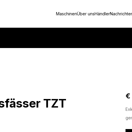
Maschinen
Über uns
Händler
Nachrichte
€
sfässer TZT
Exk
gem