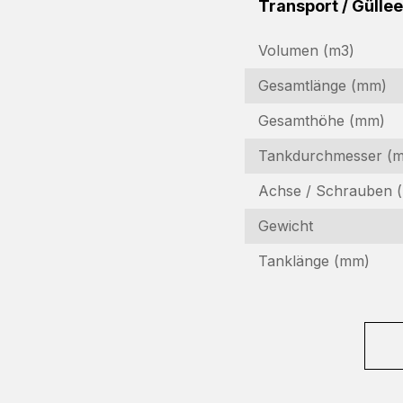
Transport / Güll
Volumen (m3)
Gesamtlänge (mm)
Gesamthöhe (mm)
Tankdurchmesser (
I
Achse / Schrauben (
Gewicht
In
Fo
Tanklänge (mm)
N
(R
F
(R