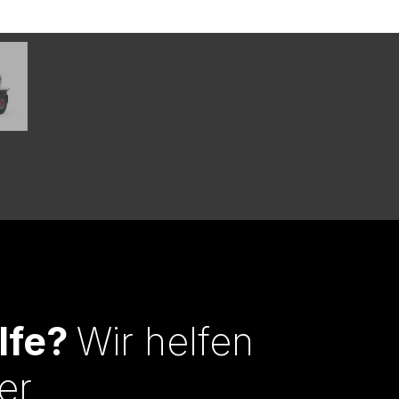
lfe?
Wir helfen
er