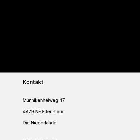
Kontakt
Munnikenheiweg 47
4879 NE Etten-Leur
Die Niederlande