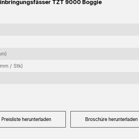
eeinbringungsfässer TZT 9000 Boggie
mm)
nformationsanfrage
mm / Stk)
teressiert an dieser Maschine? Kontaktieren Sie uns über dieses
rmular.
ame
equired)
Preisliste herunterladen
Broschüre herunterladen
irmenname
equired)