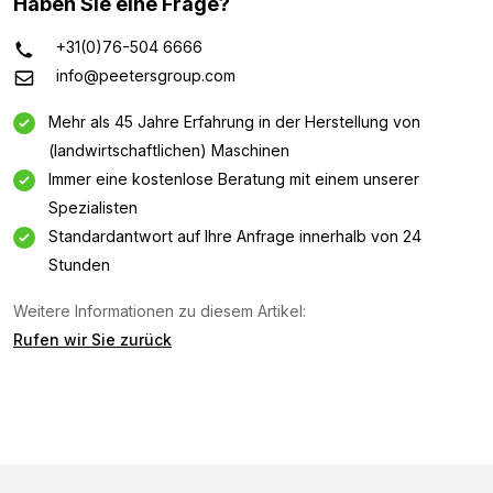
Haben Sie eine Frage?
+31(0)76-504 6666
info@peetersgroup.com
Mehr als 45 Jahre Erfahrung in der Herstellung von
(landwirtschaftlichen) Maschinen
Immer eine kostenlose Beratung mit einem unserer
Spezialisten
Standardantwort auf Ihre Anfrage innerhalb von 24
Stunden
Weitere Informationen zu diesem Artikel:
Informationsanfrage
Rufen wir Sie zurück
Interessiert an dieser Maschine? Kontaktieren Sie uns
über dieses Formular.
Name
(Required)