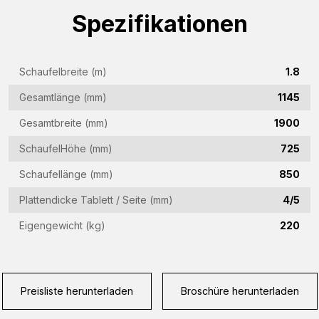
Firmenname
Spezifikationen
(Required)
E-
Schaufelbreite (m)
1.8
Mail-
Adresse
Gesamtlänge (mm)
1145
Telefon
(Required)
Gesamtbreite (mm)
1900
(Required)
SchaufelHöhe (mm)
725
Land
(Required)
Schaufellänge (mm)
850
Woonplaats
Plattendicke Tablett / Seite (mm)
4/5
(Required)
Eigengewicht (kg)
220
Vraag
(Required)
Preisliste herunterladen
Broschüre herunterladen