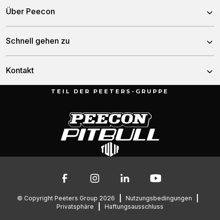
Mischwagen
Über Peecon
Selbstfahrende Mischwagen
Über uns
Schnell gehen zu
Stationäre Mischwagen
Unser team
Fässer
Nachrichten
Kontakt
Geschichte
Kippwagen
Händler
TEIL DER PEETERS-GRUPPE
Munnikenheiweg 47
Service und downloads
4879 NE Etten-Leur
Fehlerbehebung
Die Niederlande
Kontakt
Ersatzteile
076 – 504 6666
info@peetersgroup.com
© Copyright Peeters Group 2026
Nutzungsbedingungen
Privatsphäre
Haftungsausschluss