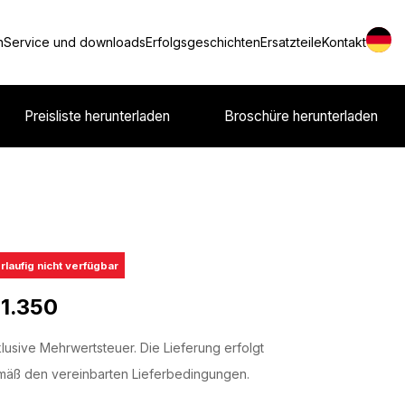
n
Service und downloads
Erfolgsgeschichten
Ersatzteile
Kontakt
Preisliste herunterladen
Broschüre herunterladen
rlaufig nicht verfügbar
 1.350
lusive Mehrwertsteuer. Die Lieferung erfolgt
äß den vereinbarten Lieferbedingungen.