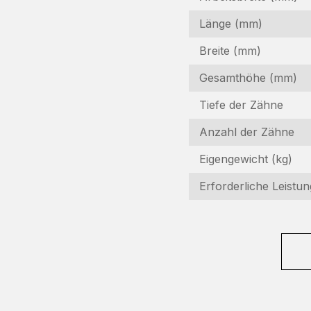
Länge (mm)
Breite (mm)
Gesamthöhe (mm)
Tiefe der Zähne
Anzahl der Zähne
I
Eigengewicht (kg)
In
Erforderliche Leistun
Fo
N
(R
F
(R
E-