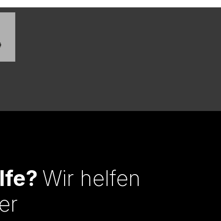
lfe?
Wir helfen
er