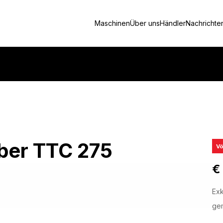
Maschinen
Über uns
Händler
Nachrichte
ber TTC 275
Vö
€
Exk
gem