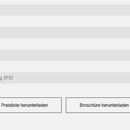
nformationsanfrage
teressiert an dieser Maschine? Kontaktieren Sie uns über dieses
g (PS)
rmular.
ame
equired)
Preisliste herunterladen
Broschüre herunterladen
irmenname
equired)