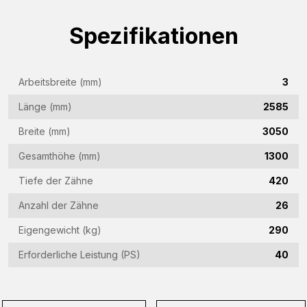
(Required)
Spezifikationen
Firmenname
(Required)
E-
Arbeitsbreite (mm)
3
Mail-
Länge (mm)
2585
Adresse
Telefon
(Required)
Breite (mm)
3050
(Required)
Gesamthöhe (mm)
1300
Land
Tiefe der Zähne
420
(Required)
Anzahl der Zähne
26
Woonplaats
(Required)
Eigengewicht (kg)
290
Vraag
Erforderliche Leistung (PS)
40
(Required)