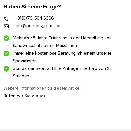
Haben Sie eine Frage?
+31(0)76-504 6666
info@peetersgroup.com
Mehr als 45 Jahre Erfahrung in der Herstellung von
(landwirtschaftlichen) Maschinen
Immer eine kostenlose Beratung mit einem unserer
Spezialisten
Standardantwort auf Ihre Anfrage innerhalb von 24
Stunden
Weitere Informationen zu diesem Artikel:
Informationsanfrage
Rufen wir Sie zurück
Interessiert an dieser Maschine? Kontaktieren Sie uns
über dieses Formular.
Name