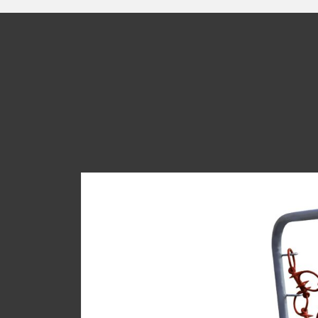
Ma
A
T
(R
(R
L
(R
W
(R
V
(R
C