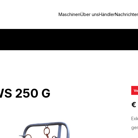
Maschinen
Über uns
Händler
Nachrichte
WS 250 G
Vo
€
Exk
gem