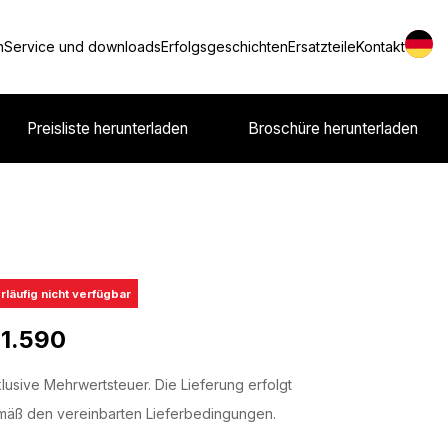
n
Service und downloads
Erfolgsgeschichten
Ersatzteile
Kontakt
Preisliste herunterladen
Broschüre herunterladen
rläufig nicht verfügbar
 1.590
lusive Mehrwertsteuer. Die Lieferung erfolgt
äß den vereinbarten Lieferbedingungen.