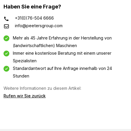
Haben Sie eine Frage?
+31(0)76-504 6666
info@peetersgroup.com
Mehr als 45 Jahre Erfahrung in der Herstellung von
(landwirtschaftlichen) Maschinen
Immer eine kostenlose Beratung mit einem unserer
Spezialisten
Standardantwort auf Ihre Anfrage innerhalb von 24
Stunden
Weitere Informationen zu diesem Artikel:
Informationsanfrage
Rufen wir Sie zurück
Interessiert an dieser Maschine? Kontaktieren Sie uns
über dieses Formular.
Name