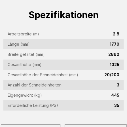
(Required)
Spezifikationen
Firmenname
(Required)
E-
Arbeitsbreite (m)
2.8
Mail-
Länge (mm)
1770
Adresse
Telefon
(Required)
Breite gefaltet (mm)
2890
(Required)
Gesamthöhe (mm)
1025
Land
Gesamthöhe der Schneideinheit (mm)
20/200
(Required)
Anzahl der Schneideinheiten
3
Woonplaats
(Required)
Eigengewicht (kg)
445
Vraag
Erforderliche Leistung (PS)
35
(Required)