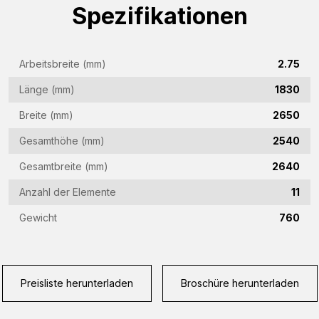
Spezifikationen
Firmenname
(Required)
E-
Arbeitsbreite (mm)
2.75
Mail-
Länge (mm)
1830
Adresse
Telefon
(Required)
Breite (mm)
2650
(Required)
Gesamthöhe (mm)
2540
Land
Gesamtbreite (mm)
2640
(Required)
Anzahl der Elemente
11
Woonplaats
(Required)
Gewicht
760
Vraag
(Required)
Preisliste herunterladen
Broschüre herunterladen