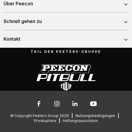
Über Peecon
Selbstfahrende Mischwagen
Über uns
Schnell gehen zu
Stationäre Mischwagen
Unser team
Fässer
Nachrichten
Kontakt
Geschichte
Kippwagen
Händler
TEIL DER PEETERS-GRUPPE
Munnikenheiweg 47
Service und downloads
4879 NE Etten-Leur
Fehlerbehebung
Die Niederlande
Kontakt
Ersatzteile
076 – 504 6666
info@peetersgroup.com
© Copyright Peeters Group 2026
Nutzungsbedingungen
Privatsphäre
Haftungsausschluss