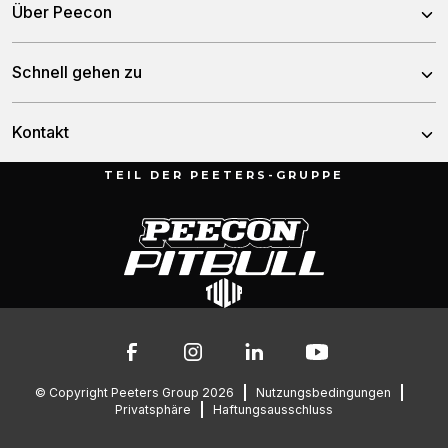
Über Peecon
Selbstfahrende Mischwagen
Über uns
Schnell gehen zu
Stationäre Mischwagen
Unser team
Fässer
Nachrichten
Kontakt
Geschichte
Kippwagen
Händler
TEIL DER PEETERS-GRUPPE
Munnikenheiweg 47
Service und downloads
4879 NE Etten-Leur
Fehlerbehebung
Die Niederlande
Kontakt
Ersatzteile
076 – 504 6666
info@peetersgroup.com
© Copyright Peeters Group 2026
Nutzungsbedingungen
Privatsphäre
Haftungsausschluss