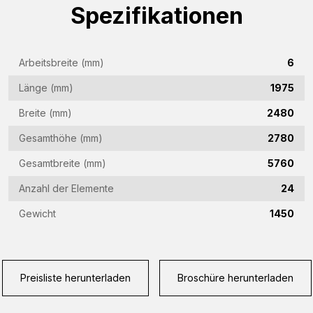
Spezifikationen
Firmenname
(Required)
E-
Arbeitsbreite (mm)
6
Mail-
Länge (mm)
1975
Adresse
Telefon
(Required)
Breite (mm)
2480
(Required)
Gesamthöhe (mm)
2780
Land
Gesamtbreite (mm)
5760
(Required)
Anzahl der Elemente
24
Woonplaats
(Required)
Gewicht
1450
Vraag
(Required)
Preisliste herunterladen
Broschüre herunterladen