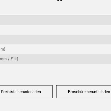
mm)
nformationsanfrage
mm / Stk)
teressiert an dieser Maschine? Kontaktieren Sie uns über dieses
rmular.
ame
equired)
Preisliste herunterladen
Broschüre herunterladen
irmenname
equired)