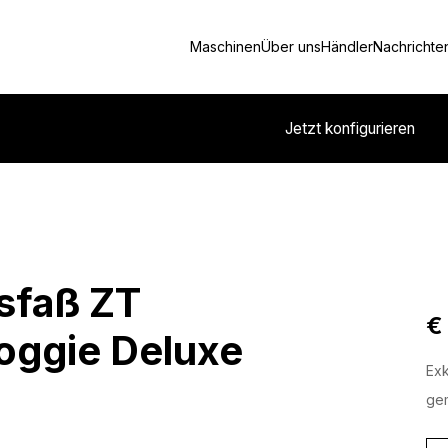
Maschinen
Über uns
Händler
Nachrichte
Jetzt konfigurieren
sfaß ZT
€
oggie Deluxe
Exk
gem