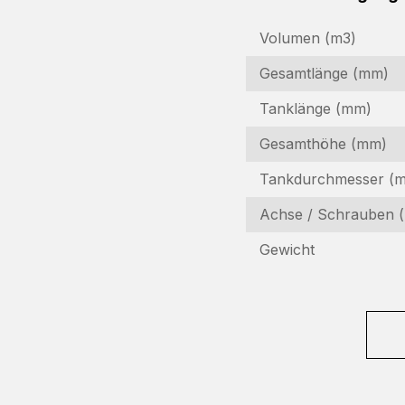
Volumen (m3)
Gesamtlänge (mm)
Tanklänge (mm)
Gesamthöhe (mm)
Tankdurchmesser (
I
Achse / Schrauben (
In
Gewicht
Fo
N
(R
F
(R