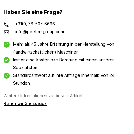
Haben Sie eine Frage?
+31(0)76-504 6666
info@peetersgroup.com
Mehr als 45 Jahre Erfahrung in der Herstellung von
(landwirtschaftlichen) Maschinen
Immer eine kostenlose Beratung mit einem unserer
Spezialisten
Standardantwort auf Ihre Anfrage innerhalb von 24
Stunden
Informationsanfrage
Weitere Informationen zu diesem Artikel:
Rufen wir Sie zurück
Interessiert an dieser Maschine? Kontaktieren Sie uns
über dieses Formular.
Name
(Required)