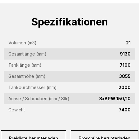
Firmenname
Spezifikationen
(Required)
E-
Mail-
Volumen (m3)
21
Adresse
Telefon
Gesamtlänge (mm)
9130
(Required)
(Required)
Tanklänge (mm)
7100
Land
Gesamthöhe (mm)
3855
(Required)
Tankdurchmesser (mm)
2000
Woonplaats
Achse / Schrauben (mm / Stk)
3xBPW 150/10
(Required)
Gewicht
7400
Vraag
(Required)
Preisliste herunterladen
Broschüre herunterladen