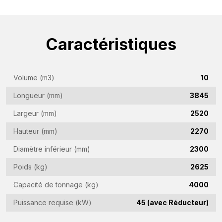
Nom
(Required)
Nom
Caractéristiques
de
l'entreprise
Adresse
(Required)
e-
Volume (m3)
10
mail
Longueur (mm)
3845
Numéro
(Required)
de
Largeur (mm)
2520
téléphone
Pays
Hauteur (mm)
2270
(Required)
(Required)
Diamètre inférieur (mm)
2300
Lieu
Poids (kg)
2625
de
Capacité de tonnage (kg)
4000
résidence
Vraag
(Required)
Puissance requise (kW)
45 (avec Réducteur)
(Required)