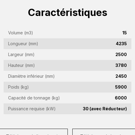
(Required)
Caractéristiques
Nom
de
l'entreprise
Adresse
Volume (m3)
15
(Required)
e-
Longueur (mm)
4235
mail
Numéro
Largeur (mm)
2500
(Required)
de
Hauteur (mm)
3780
téléphone
Pays
(Required)
Diamètre inférieur (mm)
2450
(Required)
Poids (kg)
5900
Lieu
Capacité de tonnage (kg)
6000
de
résidence
Puissance requise (kW)
30 (avec Réducteur)
Vraag
(Required)
(Required)