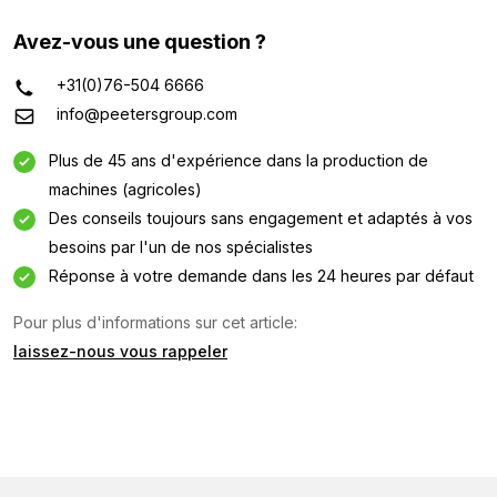
Avez-vous une question ?
+31(0)76-504 6666
info@peetersgroup.com
Plus de 45 ans d'expérience dans la production de
machines (agricoles)
Des conseils toujours sans engagement et adaptés à vos
besoins par l'un de nos spécialistes
Réponse à votre demande dans les 24 heures par défaut
Pour plus d'informations sur cet article:
Demande d'information
laissez-nous vous rappeler
Intéressé par cette machine ? Contactez-nous via ce
formulaire.
Nom