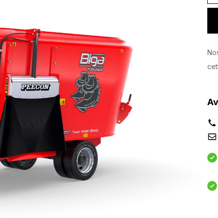
Nos
cet
Av