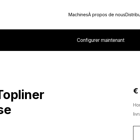
Machines
À propos de nous
Distrib
Configurer maintenant
€
Topliner
se
Hor
liv