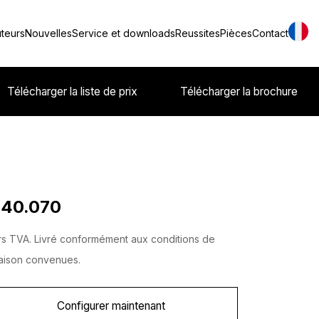
uteurs
Nouvelles
Service et downloads
Reussites
Pièces
Contact
Télécharger la liste de prix
Télécharger la brochure
 40.070
s TVA. Livré conformément aux conditions de
raison convenues.
Configurer maintenant