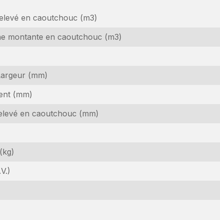
relevé en caoutchouc (m3)
ne montante en caoutchouc (m3)
 Largeur (mm)
ent (mm)
elevé en caoutchouc (mm)
emande d'information
(kg)
téressé par cette machine ? Contactez-nous via ce formulaire.
V.)
om
equired)
om