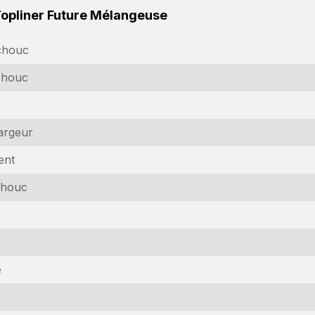
Topliner Future Mélangeuse
chouc
chouc
argeur
ent
chouc
emande d'information
téressé par cette machine ? Contactez-nous via ce formulaire.
e
om
equired)
om