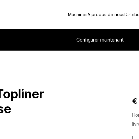
Machines
À propos de nous
Distrib
Configurer maintenant
Topliner
€
se
Hor
liv