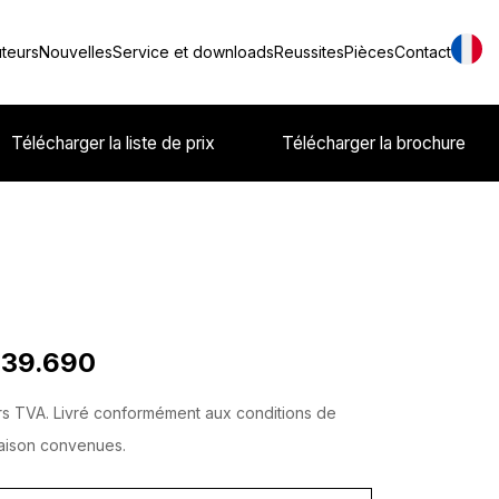
uteurs
Nouvelles
Service et downloads
Reussites
Pièces
Contact
Télécharger la liste de prix
Télécharger la brochure
 39.690
s TVA. Livré conformément aux conditions de
raison convenues.