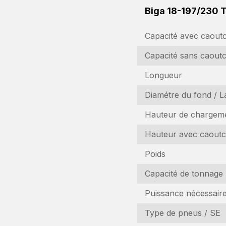
Biga 18-197/230 
Capacité avec caout
Capacité sans caout
Longueur
Diamétre du fond / L
Hauteur de chargem
Hauteur avec caout
D
Poids
In
Capacité de tonnage
Puissance nécessair
N
(R
Type de pneus / SE
N