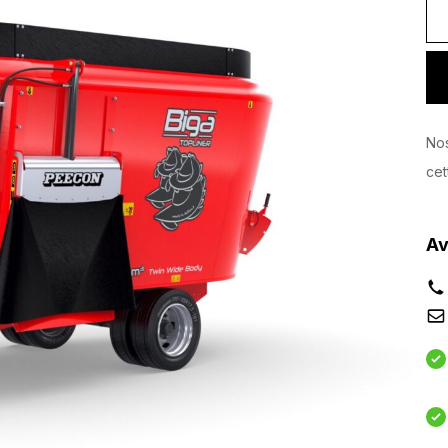
Nos
cet
Av