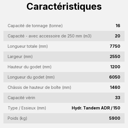
Nom
Caractéristiques
(Required)
Nom
Capacité de tonnage (tonne)
16
de
l'entreprise
Capacité - avec accessoire de 250 mm (m3)
20
Adresse
(Required)
e-
Longueur totale (mm)
7750
mail
Numéro
Largeur (mm)
2550
(Required)
de
Hauteur du godet (mm)
1200
téléphone
Pays
Longueur du godet (mm)
6050
(Required)
(Required)
Châssis de hauteur de boîte (mm)
1460
Lieu
Capacité vèrin
33
de
Type / Essieux (mm)
Hydr. Tandem ADR / 150
résidence
Vraag
(Required)
Poids (kg)
5900
(Required)