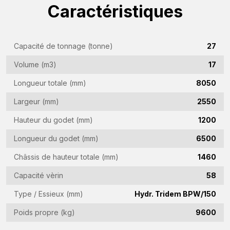
Nom
Caractéristiques
(Required)
Nom
Capacité de tonnage (tonne)
27
de
l'entreprise
Volume (m3)
17
Adresse
(Required)
e-
Longueur totale (mm)
8050
mail
Numéro
Largeur (mm)
2550
(Required)
de
Hauteur du godet (mm)
1200
téléphone
Pays
Longueur du godet (mm)
6500
(Required)
(Required)
Châssis de hauteur totale (mm)
1460
Lieu
Capacité vèrin
58
de
Type / Essieux (mm)
Hydr. Tridem BPW/150
résidence
Vraag
(Required)
Poids propre (kg)
9600
(Required)