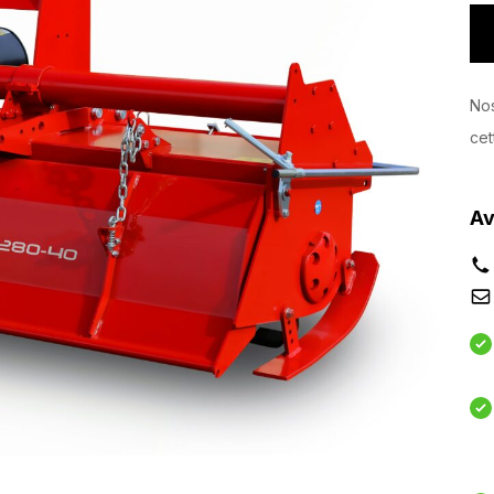
Nos
cet
Av