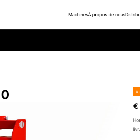
Machines
À propos de nous
Distrib
40
Di
€
Hor
liv