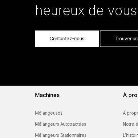
heureux de vous
Contactez-nous
Trouver un 
Machines
À pro
Mélangeuses
À prop
Mélangeurs Autotractées
Notre 
Mélangeurs Stationnaires
L’histoi