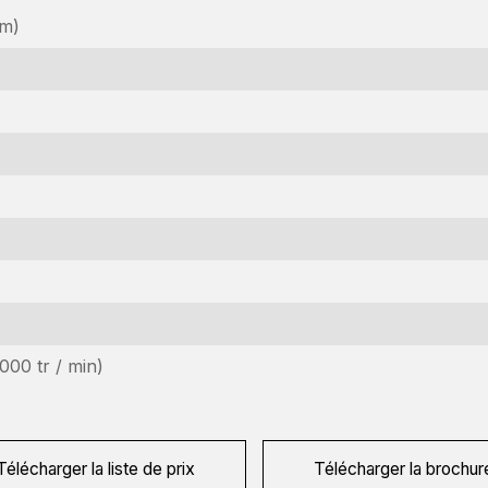
mm)
emande d'information
téressé par cette machine ? Contactez-nous via ce formulaire.
000 tr / min)
om
equired)
om
e
Télécharger la liste de prix
Télécharger la brochur