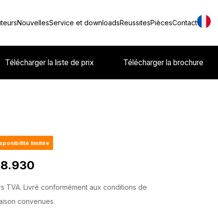
uteurs
Nouvelles
Service et downloads
Reussites
Pièces
Contact
Télécharger la liste de prix
Télécharger la brochure
sponibilité limitée
 8.930
s TVA. Livré conformément aux conditions de
raison convenues.