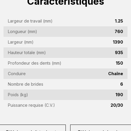
Caractéristiques
(Required)
Nom
de
Largeur de travail (mm)
1.25
l'entreprise
Adresse
Longueur (mm)
760
(Required)
e-
Largeur (mm)
1390
mail
Numéro
Hauteur totale (mm)
935
(Required)
de
Profondeur des dents (mm)
150
téléphone
Pays
(Required)
Conduire
Chaîne
(Required)
Nombre de brides
6
Lieu
Poids (kg)
190
de
résidence
Puissance requise (C.V.)
20/30
Vraag
(Required)
(Required)