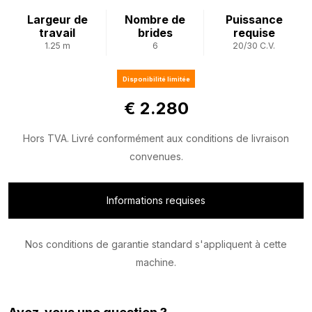
Largeur de
Nombre de
Puissance
travail
brides
requise
1.25 m
6
20/30 C.V.
Disponibilité limitée
€ 2.280
Hors TVA. Livré conformément aux conditions de livraison
convenues.
Informations requises
Nos conditions de garantie standard s'appliquent à cette
machine.